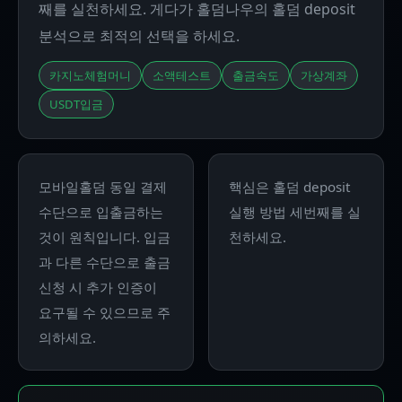
째를 실천하세요. 게다가 홀덤나우의 홀덤 deposit
분석으로 최적의 선택을 하세요.
카지노체험머니
소액테스트
출금속도
가상계좌
USDT입금
모바일홀덤 동일 결제
핵심은 홀덤 deposit
수단으로 입출금하는
실행 방법 세번째를 실
것이 원칙입니다. 입금
천하세요.
과 다른 수단으로 출금
신청 시 추가 인증이
요구될 수 있으므로 주
의하세요.