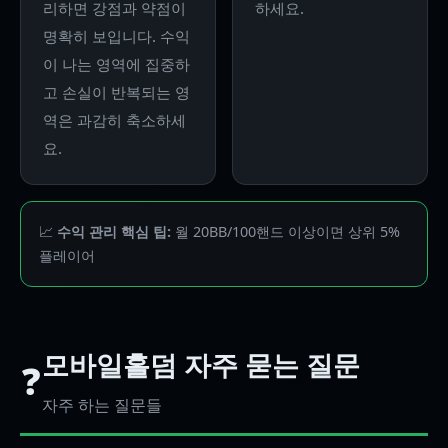
리하면 강점과 약점이
하세요.
명확히 보입니다. 수익
이 나는 영역에 집중하
고 손실이 반복되는 영
역은 과감히 축소하세
요.
📈
수익 관리 핵심 팁:
월 20BB/100핸드 이상이면 상위 5%
플레이어
모바일홀덤 자주 묻는 질문
❓
자주 하는 질문들