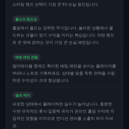
스타팅 핸드 선택이 가장 큰 EV 손실 원인입니다.
폴드의 중요성
홀덤에서 폴드는 강력한 무기입니다. 불리한 상황에서 폴
드하는 규율이 장기 수익을 지키는 핵심입니다. 약한 핸드
로 큰 팟에 얽히는 것이 가장 큰 손실 패턴입니다.
배팅 패턴 관찰
멀티테이블 중에도 특이한 베팅 패턴을 보이는 플레이어를
HUD나 노트로 기록하세요. 상대별 맞춤 착취 전략을 수립
하면 수익성이 크게 향상됩니다.
셀프 케어
피로한 상태에서 플레이하면 실수가 늘어납니다. 충분한
수면·규칙적인 휴식·집중력 유지가 온라인 홀덤 수익에 직
접적인 영향을 미치므로 컨디션 관리를 소홀히 하지 마세
요.