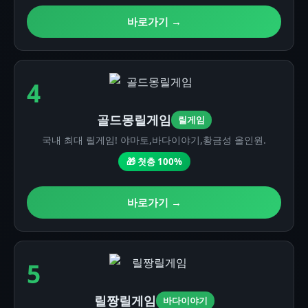
바로가기 →
4
골드몽릴게임
릴게임
국내 최대 릴게임! 야마토,바다이야기,황금성 올인원.
🎁 첫충 100%
바로가기 →
5
릴짱릴게임
바다이야기