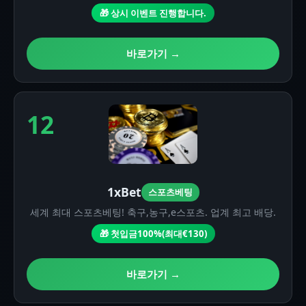
🎁 상시 이벤트 진행합니다.
바로가기 →
12
1xBet
스포츠베팅
세계 최대 스포츠베팅! 축구,농구,e스포츠. 업계 최고 배당.
🎁 첫입금100%(최대€130)
바로가기 →