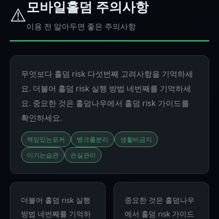
모바일홀덤 주의사항
⚠️
이용 전 알아두면 좋은 주의사항
무엇보다 홀덤 risk 다섯번째 고려사항을 기억하세
요. 더불어 홀덤 risk 실행 방법 네번째를 기억하세
요. 중요한 것은 홀덤나우에서 홀덤 risk 가이드를
확인하세요.
책임있는포커
뱅크롤분리
생활비금지
이기는습관
손실관리
더불어 홀덤 risk 실행
중요한 것은 홀덤나우
방법 네번째를 기억하
에서 홀덤 risk 가이드