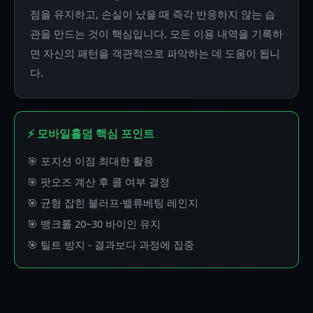
점을 유지하고, 손실이 났을 때 즉각 반응하지 않는 습
관을 만드는 것이 핵심입니다. 모든 이용 내역을 기록하
면 자신의 패턴을 객관적으로 파악하는 데 도움이 됩니
다.
⚡ 모바일홀덤 핵심 포인트
🎯 포지션 이점 최대한 활용
🎯 팟오즈 계산 후 콜 여부 결정
🎯 균형 잡힌 블러프·밸류베팅 레인지
🎯 뱅크롤 20~30 바이인 유지
🎯 틸트 방지 - 결과보다 과정에 집중