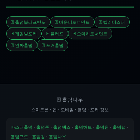
🃏 홀덤블러프빈도
🃏 바운티토너먼트
🃏 벨리버스터
🃏 게임빌포커
🃏 블러프
🃏 오마하토너먼트
🃏 인싸홀덤
🃏 포커홀덤
🃏 홀덤나우
스마트폰 · 앱 · 모바일 · 홀덤 · 포커 정보
마스터홀덤
·
홀덤존
·
홀덤맥스
·
홀덤허브
·
홀덤윈
·
홀덤랩
·
홀덤프로
·
홀덤킹
·
홀덤나우