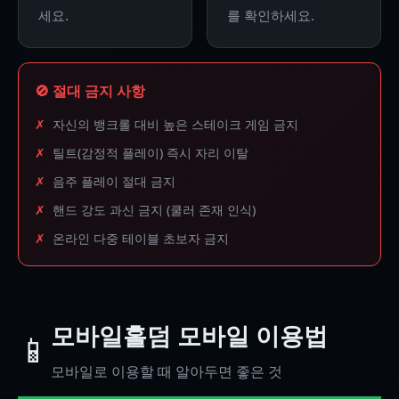
세요.
를 확인하세요.
🚫 절대 금지 사항
✗
자신의 뱅크롤 대비 높은 스테이크 게임 금지
✗
틸트(감정적 플레이) 즉시 자리 이탈
✗
음주 플레이 절대 금지
✗
핸드 강도 과신 금지 (쿨러 존재 인식)
✗
온라인 다중 테이블 초보자 금지
모바일홀덤 모바일 이용법
📱
모바일로 이용할 때 알아두면 좋은 것