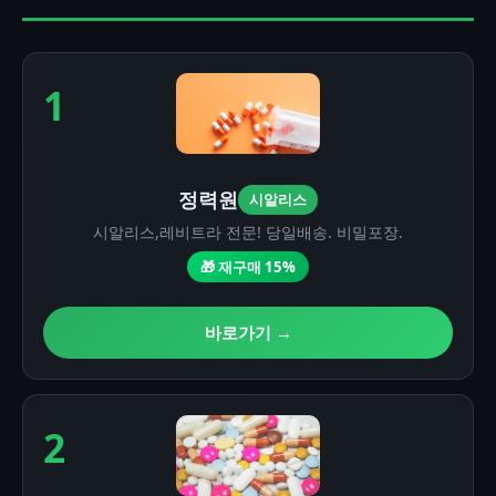
1
정력원
시알리스
시알리스,레비트라 전문! 당일배송. 비밀포장.
🎁 재구매 15%
바로가기 →
2