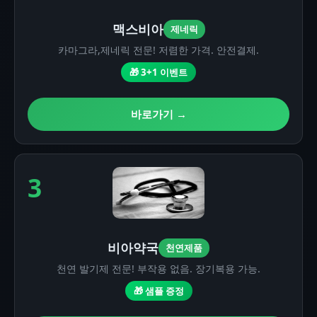
맥스비아
제네릭
카마그라,제네릭 전문! 저렴한 가격. 안전결제.
🎁 3+1 이벤트
바로가기 →
3
비아약국
천연제품
천연 발기제 전문! 부작용 없음. 장기복용 가능.
🎁 샘플 증정