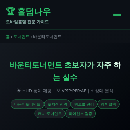
🏆 홀덤나우
모바일홀덤 전문 가이드
홈
›
토너먼트
› 바운티토너먼트
바운티토너먼트 초보자가 자주 하
는 실수
🌟 HUD 통계 제공 | 💡 VPIP·PFR·AF | ⚡ 상대 분석
바운티토너먼트
포지션 전략
뱅크롤 관리
레이크백
캐시·토너먼트
라이선스 검증