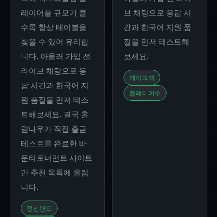
레이어풀 규모가 클
브 채팅으로 응답 시
수록 항상 테이블을
간과 한국어 지원 품
찾을 수 있어 유리합
질을 먼저 테스트해
니다. 아울러 가입 전
보세요.
라이브 채팅으로 응
레이크백
답 시간과 한국어 지
플레이어수
원 품질을 먼저 테스
트해보세요. 결국 홀
덤나우가 직접 출금
테스트를 완료한 바
운티토너먼트 사이트
만 추천 목록에 올립
니다.
정선랜드