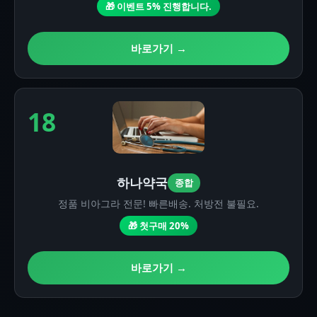
🎁 이벤트 5% 진행합니다.
바로가기 →
18
하나약국
종합
정품 비아그라 전문! 빠른배송. 처방전 불필요.
🎁 첫구매 20%
바로가기 →