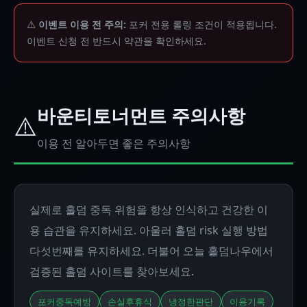
⚠️
이벤트 이용 전 주의:
포커 전용 롤링 조건이 적용됩니다.
이벤트 신청 전 반드시 약관을 확인하세요.
바운티토너먼트 주의사항
⚠️
이용 전 알아두면 좋은 주의사항
실제로 홀덤 중독 위험을 항상 인식하고 건강한 이
용 습관을 유지하세요. 아울러 홀덤 risk 실행 방법
다섯번째를 유지하세요. 더불어 오늘 홀덤나우에서
검증된 홀덤 사이트를 찾아보세요.
포커중독예방
손실후휴식
냉정한판단
이용기록