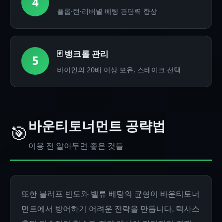
4
플롭·턴·리버별 베팅 판단력 향상
🃏 뱅크롤 관리
5
바이인의 20배 이상 보유, 스테이크 선택
바운티토너먼트 공략법
🎯
이용 전 알아두면 좋은 것들
또한 블러프 빈도와 밸류 베팅의 균형이 바운티토너
먼트에서 방어하기 어려운 전략을 만듭니다. 텍사스