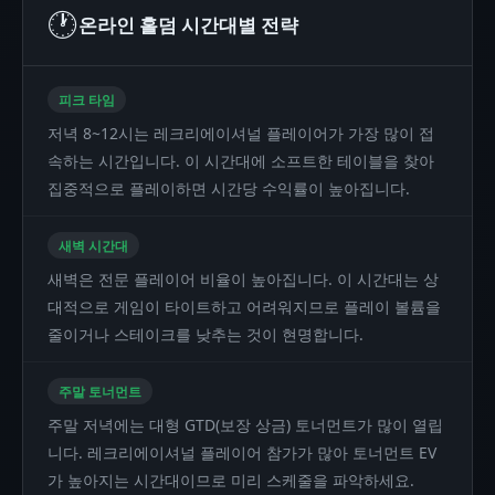
🕐
온라인 홀덤 시간대별 전략
피크 타임
저녁 8~12시는 레크리에이셔널 플레이어가 가장 많이 접
속하는 시간입니다. 이 시간대에 소프트한 테이블을 찾아
집중적으로 플레이하면 시간당 수익률이 높아집니다.
새벽 시간대
새벽은 전문 플레이어 비율이 높아집니다. 이 시간대는 상
대적으로 게임이 타이트하고 어려워지므로 플레이 볼륨을
줄이거나 스테이크를 낮추는 것이 현명합니다.
주말 토너먼트
주말 저녁에는 대형 GTD(보장 상금) 토너먼트가 많이 열립
니다. 레크리에이셔널 플레이어 참가가 많아 토너먼트 EV
가 높아지는 시간대이므로 미리 스케줄을 파악하세요.