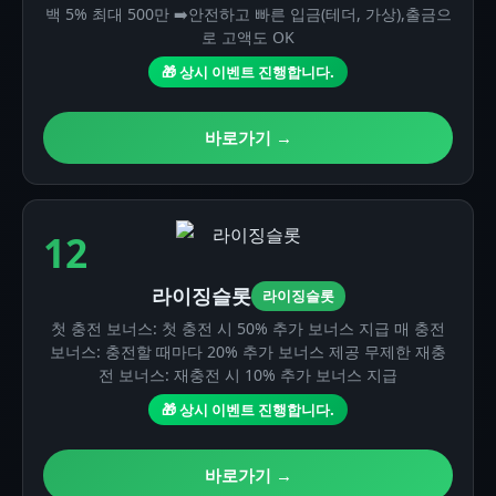
백 5% 최대 500만 ➡️안전하고 빠른 입금(테더, 가상),출금으
로 고액도 OK
🎁 상시 이벤트 진행합니다.
바로가기 →
12
라이징슬롯
라이징슬롯
첫 충전 보너스: 첫 충전 시 50% 추가 보너스 지급 매 충전
보너스: 충전할 때마다 20% 추가 보너스 제공 무제한 재충
전 보너스: 재충전 시 10% 추가 보너스 지급
🎁 상시 이벤트 진행합니다.
바로가기 →