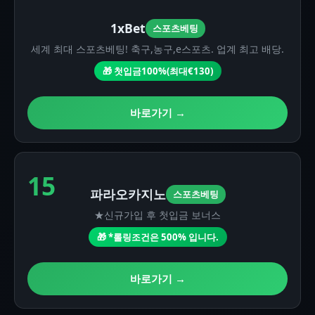
1xBet
스포츠베팅
세계 최대 스포츠베팅! 축구,농구,e스포츠. 업계 최고 배당.
🎁 첫입금100%(최대€130)
바로가기 →
15
파라오카지노
스포츠베팅
★신규가입 후 첫입금 보너스
🎁 *롤링조건은 500% 입니다.
바로가기 →