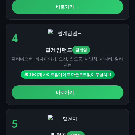
바로가기 →
4
릴게임랜드
릴게임
체리마스터, 바다이야기, 오션, 손오공, 다빈치, 사파리, 알라
딘등
🎁 20여개 사이트업데이트 다운로드없이 무설치!!!
바로가기 →
5