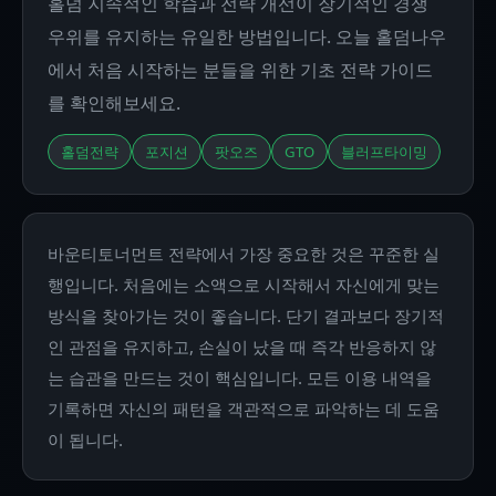
홀덤 지속적인 학습과 전략 개선이 장기적인 경쟁
우위를 유지하는 유일한 방법입니다. 오늘 홀덤나우
에서 처음 시작하는 분들을 위한 기초 전략 가이드
를 확인해보세요.
홀덤전략
포지션
팟오즈
GTO
블러프타이밍
바운티토너먼트 전략에서 가장 중요한 것은 꾸준한 실
행입니다. 처음에는 소액으로 시작해서 자신에게 맞는
방식을 찾아가는 것이 좋습니다. 단기 결과보다 장기적
인 관점을 유지하고, 손실이 났을 때 즉각 반응하지 않
는 습관을 만드는 것이 핵심입니다. 모든 이용 내역을
기록하면 자신의 패턴을 객관적으로 파악하는 데 도움
이 됩니다.