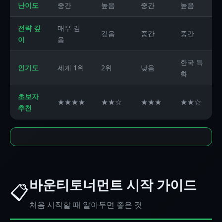
난이도
중간
높음
중간
높음
전략 깊
매우 깊
깊음
중간
중간
이
음
한국 특
인기도
세계 1위
2위
낮음
화
초보자
★★★★
★★☆
★★★
★★☆
추천
바운티토너먼트 시작 가이드
📋
처음 시작할 때 알아두면 좋은 것