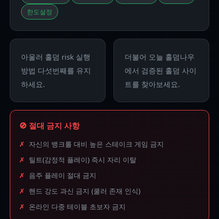
한도설정
아울러 홀덤 risk 실행
더불어 오늘 홀덤나우
방법 다섯번째를 유지
에서 검증된 홀덤 사이
하세요.
트를 찾아보세요.
🚫 절대 금지 사항
✗
자신의 뱅크롤 대비 높은 스테이크 게임 금지
✗
틸트(감정적 플레이) 즉시 자리 이탈
✗
음주 플레이 절대 금지
✗
핸드 강도 과신 금지 (쿨러 존재 인식)
✗
온라인 다중 테이블 초보자 금지