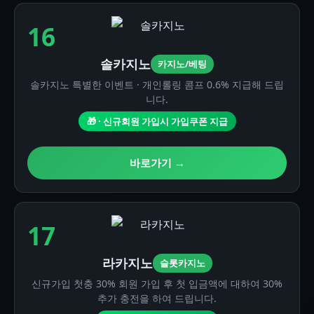
16
솔카지노
카지노/베팅
솔카지노 특별한 이벤트 · 개인롤링 콤프 0.6% 지급해 드립
니다.
🎁 · 신규회원 가입시 가입쿠폰 지급
바로가기 →
17
라카지노
슬롯카지노
신규가입 첫충 30% 회원 가입 후 첫 입금액에 대하여 30%
추가 충전을 하여 드립니다.