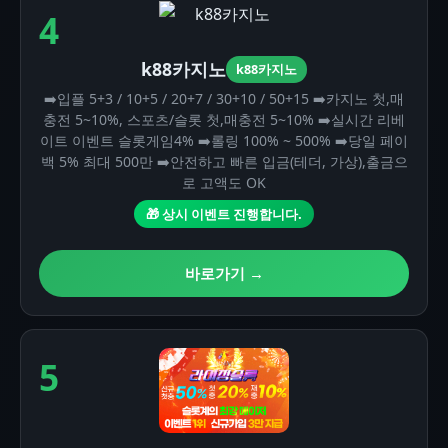
4
k88카지노
k88카지노
➡️입플 5+3 / 10+5 / 20+7 / 30+10 / 50+15 ➡️카지노 첫,매
충전 5~10%, 스포츠/슬롯 첫,매충전 5~10% ➡️실시간 리베
이트 이벤트 슬롯게임4% ➡️롤링 100% ~ 500% ➡️당일 페이
백 5% 최대 500만 ➡️안전하고 빠른 입금(테더, 가상),출금으
로 고액도 OK
🎁 상시 이벤트 진행합니다.
바로가기 →
5