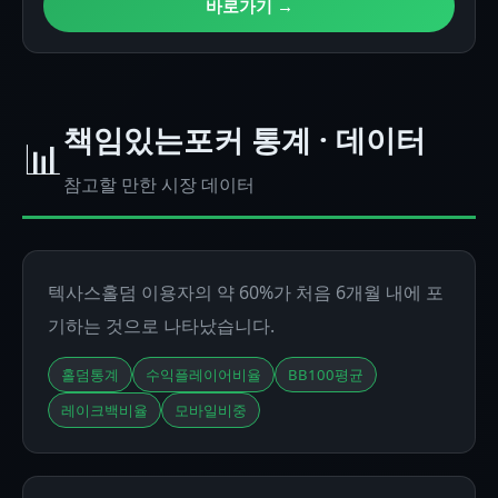
바로가기 →
책임있는포커 통계 · 데이터
📊
참고할 만한 시장 데이터
텍사스홀덤 이용자의 약 60%가 처음 6개월 내에 포
기하는 것으로 나타났습니다.
홀덤통계
수익플레이어비율
BB100평균
레이크백비율
모바일비중