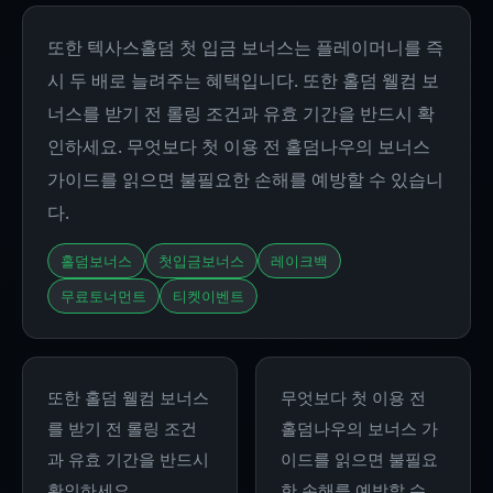
또한 텍사스홀덤 첫 입금 보너스는 플레이머니를 즉
시 두 배로 늘려주는 혜택입니다. 또한 홀덤 웰컴 보
너스를 받기 전 롤링 조건과 유효 기간을 반드시 확
인하세요. 무엇보다 첫 이용 전 홀덤나우의 보너스
가이드를 읽으면 불필요한 손해를 예방할 수 있습니
다.
홀덤보너스
첫입금보너스
레이크백
무료토너먼트
티켓이벤트
또한 홀덤 웰컴 보너스
무엇보다 첫 이용 전
를 받기 전 롤링 조건
홀덤나우의 보너스 가
과 유효 기간을 반드시
이드를 읽으면 불필요
확인하세요.
한 손해를 예방할 수