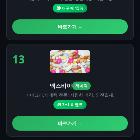
🎁 재구매 15%
바로가기 →
13
맥스비아
제네릭
카마그라,제네릭 전문! 저렴한 가격. 안전결제.
🎁 3+1 이벤트
바로가기 →