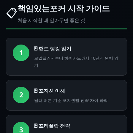
책임있는포커 시작 가이드
📋
처음 시작할 때 알아두면 좋은 것
🃏 핸드 랭킹 암기
1
로얄플러시부터 하이카드까지 10단계 완벽 암
기
🃏 포지션 이해
2
딜러 버튼 기준 포지션별 전략 차이 파악
🃏 프리플랍 전략
3