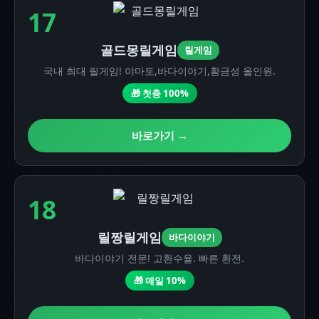
17
골드몽릴게임
릴게임
국내 최대 릴게임! 야마토,바다이야기,황금성 올인원.
🎁 첫충 100%
바로가기 →
18
릴짱릴게임
바다이야기
바다이야기 전문! 고환수율. 빠른 환전.
🎁 매일 10%