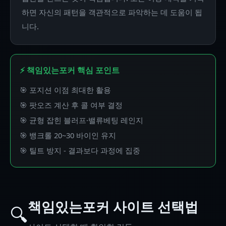
하면 자신의 패턴을 객관적으로 파악하는 데 도움이 됩
니다.
⚡ 책임있는포커 핵심 포인트
🎯 포지션 이점 최대한 활용
🎯 팟오즈 계산 후 콜 여부 결정
🎯 균형 잡힌 블러프·밸류베팅 레인지
🎯 뱅크롤 20~30 바이인 유지
🎯 틸트 방지 - 결과보다 과정에 집중
책임있는포커 사이트 선택법
🔍