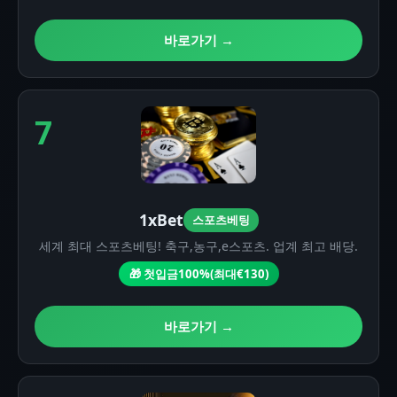
바로가기 →
7
1xBet
스포츠베팅
세계 최대 스포츠베팅! 축구,농구,e스포츠. 업계 최고 배당.
🎁 첫입금100%(최대€130)
바로가기 →