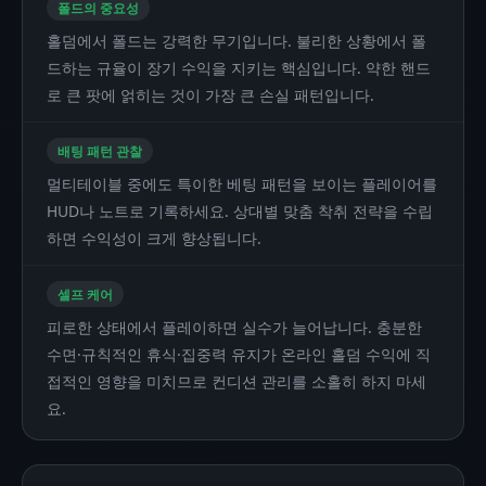
폴드의 중요성
홀덤에서 폴드는 강력한 무기입니다. 불리한 상황에서 폴
드하는 규율이 장기 수익을 지키는 핵심입니다. 약한 핸드
로 큰 팟에 얽히는 것이 가장 큰 손실 패턴입니다.
배팅 패턴 관찰
멀티테이블 중에도 특이한 베팅 패턴을 보이는 플레이어를
HUD나 노트로 기록하세요. 상대별 맞춤 착취 전략을 수립
하면 수익성이 크게 향상됩니다.
셀프 케어
피로한 상태에서 플레이하면 실수가 늘어납니다. 충분한
수면·규칙적인 휴식·집중력 유지가 온라인 홀덤 수익에 직
접적인 영향을 미치므로 컨디션 관리를 소홀히 하지 마세
요.