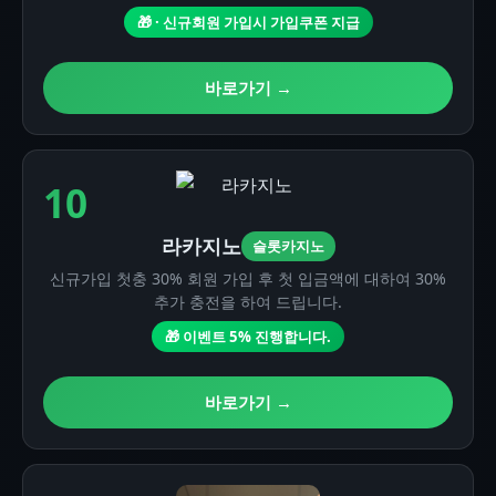
🎁 · 신규회원 가입시 가입쿠폰 지급
바로가기 →
10
라카지노
슬롯카지노
신규가입 첫충 30% 회원 가입 후 첫 입금액에 대하여 30%
추가 충전을 하여 드립니다.
🎁 이벤트 5% 진행합니다.
바로가기 →