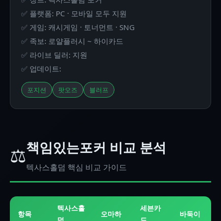
✅ 플랫폼: PC · 모바일 모두 지원
✅ 게임: 캐시게임 · 토너먼트 · SNG
✅ 족보: 로얄플러시 ~ 하이카드
✅ 라이브 딜러: 지원
✅ 업데이트:
포지션
팟오즈
블러프
책임있는포커 비교 분석
⚖️
텍사스홀덤 핵심 비교 가이드
텍사스홀
세븐카
항목
오마하
바둑이
덤
드